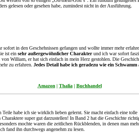
löst werden von so einigen „Oh-mein-Gott‘s“. Ein rundum gelungenes Bu
rs gelesen oder gesehen habe, zumindest nicht in der Ausführung.
h war sofort in den Geschehnissen gefangen und wollte immer mehr erfahre
ie ist ein
sehr außergewöhnlicher Charakter
und ich war sofort fasz
an von William, er hat sich einfach in mein Herz gestohlen. Die Geschic
mehr zu erfahren.
Jedes Detail habe ich geradezu wie ein Schwamm
Amazon
|
Thalia
|
Buchhandel
 Teile habe ich sie wirklich lieben gelernt. Sie macht einfach eine toll
n Charaktere super gut darzustellen! In Band 2 hat die Geschichte rich
esonders mochte waren die zeitlichen Rückblenden, in denen man mehr 
ch fand ihn durchwegs angenehm zu lesen.