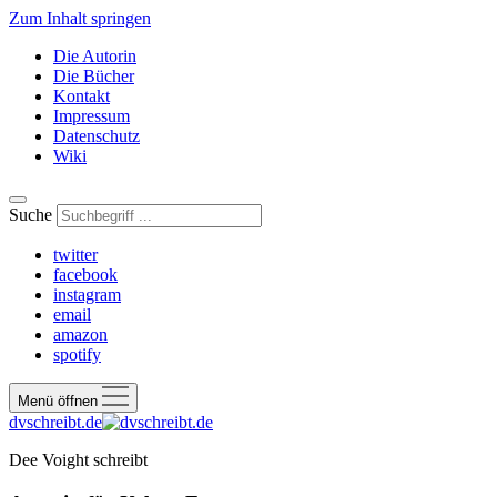
Zum Inhalt springen
Die Autorin
Die Bücher
Kontakt
Impressum
Datenschutz
Wiki
Suche
twitter
facebook
instagram
email
amazon
spotify
Menü öffnen
dvschreibt.de
Dee Voight schreibt