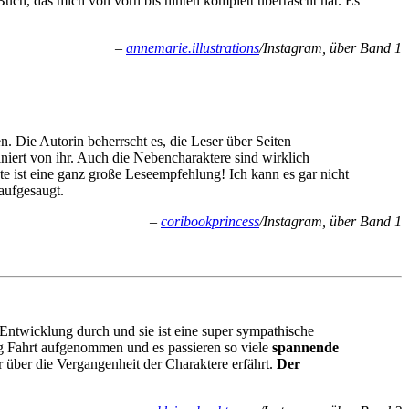
ch, das mich von vorn bis hinten komplett überrascht hat. Es
–
annemarie.illustrations
/Instagram, über Band 1
n. Die Autorin beherrscht es, die Leser über Seiten
iniert von ihr. Auch die Nebencharaktere sind wirklich
hte ist eine ganz große Leseempfehlung! Ich kann es gar nicht
aufgesaugt.
–
coribookprincess
/Instagram, über Band 1
e Entwicklung durch und sie ist eine super sympathische
tig Fahrt aufgenommen und es passieren so viele
spannende
über die Vergangenheit der Charaktere erfährt.
Der