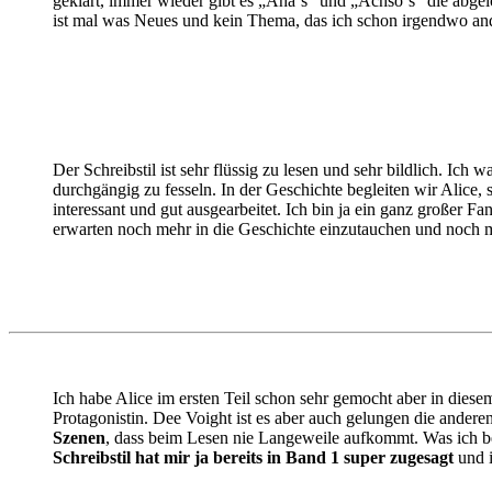
geklärt, immer wieder gibt es „Aha‘s“ und „Achso‘s“ die abge
ist mal was Neues und kein Thema, das ich schon irgendwo ande
Der Schreibstil ist sehr flüssig zu lesen und sehr bildlich. Ic
durchgängig zu fesseln. In der Geschichte begleiten wir Alice, s
interessant und gut ausgearbeitet. Ich bin ja ein ganz großer F
erwarten noch mehr in die Geschichte einzutauchen und noch 
Ich habe Alice im ersten Teil schon sehr gemocht aber in diesem
Protagonistin. Dee Voight ist es aber auch gelungen die andere
Szenen
, dass beim Lesen nie Langeweile aufkommt. Was ich b
Schreibstil hat mir ja bereits in Band 1 super zugesagt
und i